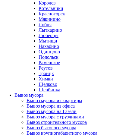
Королев
Котельники
Красногорск
Мякинино
Лобня
Лыткарино
Люберцы
Мытищи
Нахабино
Одинцово
Подольск
Раменское
Реутов
Троицк
Химки
Щелково
Щербинка
Вывоз мусора
Вывоз мусора из квартиры
Вывоз мусора из офиса
Вывоз мусора на Газели
Вывоз мусора с грузчиками
Вывоз строительного мусора
Вывоз бытового мусора
Вывоз крупногабаритного мусора